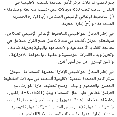
يتم تجميع تدخلات مركز الأمم المتحدة للتنمية الإقليمية في
البلدان النامية تحت ثلاثة مجالات عمل رئيسية مترابطة ومتكاملة -
(أ) التخطيط الإنمائي الإقليمي المتكامل ؛ (ب) الإدارة الحضرية
المستدامة ؛ و (ج) إدارة المعرفة.
في إطار المجال المواضيعي للتخطيط الإنمائي الإقليمي المتكامل ،
سيضطلع المركز بأنشطة في مجالات مثل صنع القرار المتكامل في
معالجة القضايا الاجتماعية والاقتصادية والبيئية بطريقة شاملة ،
وتعزيز وبناء القدرات المؤسسية والتقنية ، والحوكمة اللامركزية ،
والأمن البشري ، من بين أمور أخرى .
في إطار المجال المواضيعي للإدارة الحضرية المستدامة ، سيعزز
مركز الأمم المتحدة للتنمية الإقليمية أنشطته في مجالات التخطيط
الحضري والتصميم والبناء ، ودمج تخطيط إدارة الكوارث ، مع
التركيز القطاعي على النقل المستدام بيئيًا (EST) ، 3Rs (تقليل ،
إعادة الاستخدام ، إعادة التدوير) وسياسات وبرامج صفر نفايات ،
والشراكات الدولية (على سبيل المثال ، الشراكة الدولية لتوسيع
خدمات إدارة النفايات للسلطات المحلية - IPLA) نحو بناء