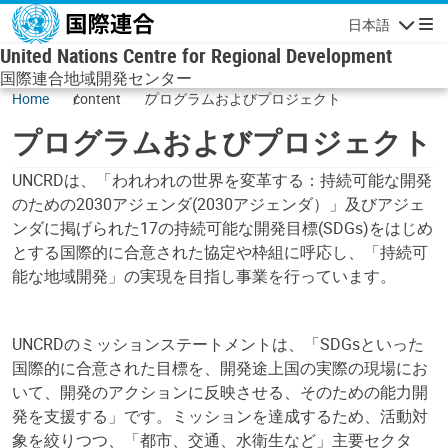
メインコンテンツに移動
日本語
ナビゲーシ
United Nations Centre for Regional Development
国際連合地域開発センター
Home
content
プログラムおよびプロジェクト
プログラムおよびプロジェクト
UNCRDは、「われわれの世界を変革する：持続可能な開発
のための2030アジェンダ(2030アジェンダ）」及びアジェ
ンダに掲げられた17の持続可能な開発目標(SDGs)をはじめ
とする国際的に合意された協定や枠組に呼応し、「持続可
能な地域開発」の実現を目指し事業を行っています。
UNCRDのミッションステートメントは、「SDGsといった
国際的に合意された目標を、開発途上国の実際の現場にお
いて、開発のアクションに反映させる、そのための能力開
発を支援する」です。ミッションを達成するため、活動対
象を絞りつつ、「都市、交通、水衛生など」主要セクタ